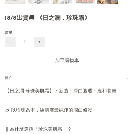
18/8出貨🚚 《日之潤．珍珠霜》
數量
−
+
加至購物車
−
簡介
【日之潤 珍珠美肌霜】・新造｜淨白遮瑕・溫和養膚

🌿 以珍珠為本，給肌膚最純淨的潤白修護

▎為什麼選擇「珍珠美肌霜」？
