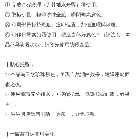
① 完成基礎護理（尤其補水步驟）後使用。

② 取極少量，輕薄塗抹全臉，瞬間勻亮膚色。

③ 可局部疊搽於斑點、痘印位置，加強遮瑕與淡斑。

④ 可作日常素顏霜使用，塑造自然好氣色＊（請注意：本
品不具防曬功能，請預先使用防曬產品）

▎貼心提醒：

✨ 本品為天然珍珠原色，呈現自然潤白效果，建議用於面
霜之後。

✨ 使用前請充分補水，可搭配抗氧、修護類型面霜，效果
更佳。

✨ 痘痘肌與敏感肌請「薄搽」，避免厚敷。

▎一罐兼具保養與美化：
