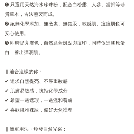
➊ 只選用天然海水珍珠粉，配合白松露、人參、當歸等珍
貴草本，古法煎製而成。

➋ 絕無化學添加、無激素、無鉛汞，敏感肌、痘痘肌也可
安心使用。

➌ 即時提亮膚色，自然遮蓋斑點與痘印，同時促進膠原蛋
白，養出彈潤肌。

▎適合這樣的你：

✔ 追求自然提亮、不厚重妝感

✔ 肌膚易敏感，抗拒化學成分

✔ 希望一邊遮瑕，一邊溫和養膚

✔ 喜歡淡雅裸妝，偏好天然護理

▎簡單用法・煥發自然光采：
