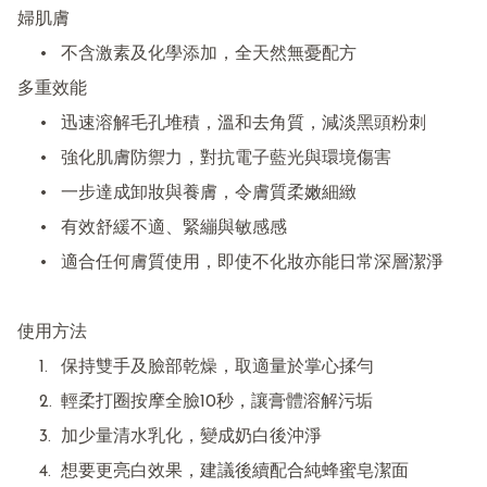
婦肌膚

	•	不含激素及化學添加，全天然無憂配方

多重效能

	•	迅速溶解毛孔堆積，溫和去角質，減淡黑頭粉刺

	•	強化肌膚防禦力，對抗電子藍光與環境傷害

	•	一步達成卸妝與養膚，令膚質柔嫩細緻

	•	有效舒緩不適、緊繃與敏感感

	•	適合任何膚質使用，即使不化妝亦能日常深層潔淨

使用方法

	1.	保持雙手及臉部乾燥，取適量於掌心揉勻

	2.	輕柔打圈按摩全臉10秒，讓膏體溶解污垢

	3.	加少量清水乳化，變成奶白後沖淨

	4.	想要更亮白效果，建議後續配合純蜂蜜皂潔面
