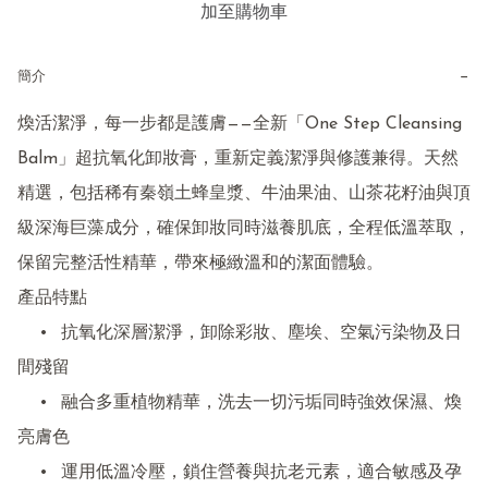
加至購物車
−
簡介
煥活潔淨，每一步都是護膚——全新「One Step Cleansing 
Balm」超抗氧化卸妝膏，重新定義潔淨與修護兼得。天然
精選，包括稀有秦嶺土蜂皇漿、牛油果油、山茶花籽油與頂
級深海巨藻成分，確保卸妝同時滋養肌底，全程低溫萃取，
保留完整活性精華，帶來極緻溫和的潔面體驗。

產品特點

	•	抗氧化深層潔淨，卸除彩妝、塵埃、空氣污染物及日
間殘留

	•	融合多重植物精華，洗去一切污垢同時強效保濕、煥
亮膚色

	•	運用低溫冷壓，鎖住營養與抗老元素，適合敏感及孕