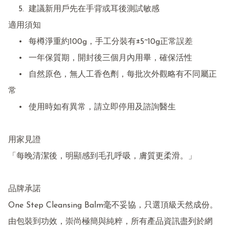
	5.	建議新用戶先在手背或耳後測試敏感

適用須知

	•	每樽淨重約100g，手工分裝有±5~10g正常誤差

	•	一年保質期，開封後三個月內用畢，確保活性

	•	自然原色，無人工香色劑，每批次外觀略有不同屬正
常

	•	使用時如有異常，請立即停用及諮詢醫生

用家見證

「每晚清潔後，明顯感到毛孔呼吸，膚質更柔滑。」

品牌承諾

One Step Cleansing Balm毫不妥協，只選頂級天然成份。
由包裝到功效，崇尚極簡與純粹，所有產品資訊盡列於網