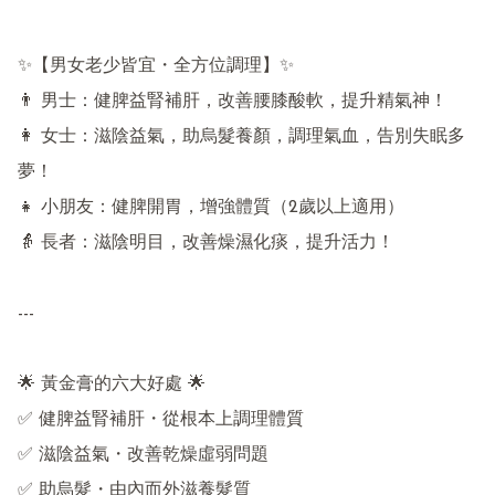
✨【男女老少皆宜・全方位調理】✨

👨 男士：健脾益腎補肝，改善腰膝酸軟，提升精氣神！

👩 女士：滋陰益氣，助烏髮養顏，調理氣血，告別失眠多
夢！

👧 小朋友：健脾開胃，增強體質（2歲以上適用）

👵 長者：滋陰明目，改善燥濕化痰，提升活力！

---

🌟 黃金膏的六大好處 🌟

✅ 健脾益腎補肝・從根本上調理體質

✅ 滋陰益氣・改善乾燥虛弱問題

✅ 助烏髮・由內而外滋養髮質
