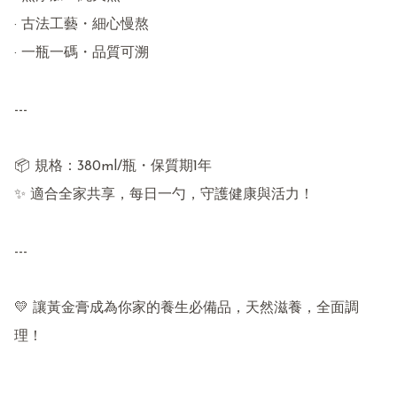
· 古法工藝・細心慢熬

· 一瓶一碼・品質可溯

---

📦 規格：380ml/瓶・保質期1年

✨ 適合全家共享，每日一勺，守護健康與活力！

---

💛 讓黃金膏成為你家的養生必備品，天然滋養，全面調
理！