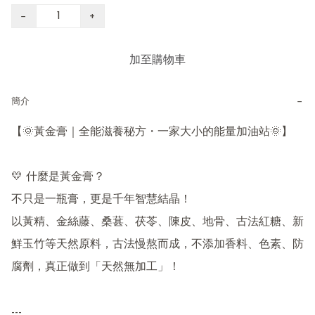
−
+
加至購物車
−
簡介
【🌞黃金膏｜全能滋養秘方・一家大小的能量加油站🌞】

💛 什麼是黃金膏？

不只是一瓶膏，更是千年智慧結晶！

以黃精、金絲藤、桑葚、茯苓、陳皮、地骨、古法紅糖、新
鮮玉竹等天然原料，古法慢熬而成，不添加香料、色素、防
腐劑，真正做到「天然無加工」！

---
