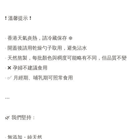
❗ 溫馨提示 ❗

· 香港天氣炎熱，請冷藏保存 ❄️

· 開蓋後請用乾燥勺子取用，避免沾水

· 天然熬製，每批顏色與稠度可能略有不同，但品質不變

· ❌ 孕婦不建議食用

· ✅ 月經期、哺乳期可照常食用

---

🌿 我們堅持：

· 無添加・純天然
