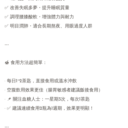
✅ 改善失眠多夢・提升睡眠質量

✅ 調理腰膝酸軟・增強體力與耐力

✅ 明目潤肺・適合長期熬夜、用眼過度人群

---

🍯 食用方法超簡單：

· 每日1~2茶匙，直接食用或溫水沖飲

· 空腹飲用效果更佳（腸胃敏感者建議飯後食用）

· 📌 關注血糖人士：一星期3次，每次1茶匙

· ✅ 建議連續食用2瓶為1週期，效果更明顯！

---
