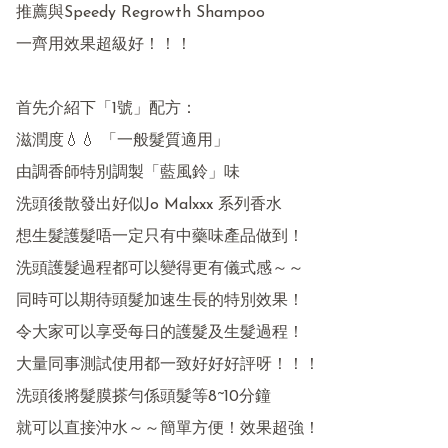
推薦與Speedy Regrowth Shampoo 

一齊用效果超級好！！！

首先介紹下「1號」配方：

滋潤度💧💧 「一般髮質適用」

由調香師特別調製「藍風鈴」味

洗頭後散發出好似Jo Malxxx 系列香水

想生髮護髮唔一定只有中藥味產品做到！

洗頭護髮過程都可以變得更有儀式感～～

同時可以期待頭髮加速生長的特別效果！

令大家可以享受每日的護髮及生髮過程！

大量同事測試使用都一致好好好評呀！！！

洗頭後將髮膜搽勻係頭髮等8~10分鐘

就可以直接沖水～～簡單方便！效果超強！
