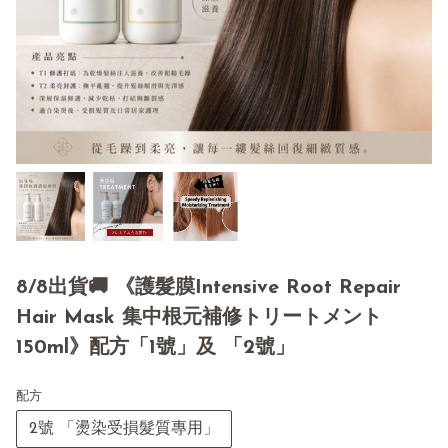
8/8出貨🚚 《護髮膜Intensive Root Repair
Hair Mask 集中根元補修トリートメント
150ml》配方「1號」及 「2號」
配方
2號 「燙染受損髮質專用」