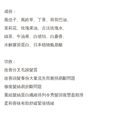
成份：

風信子、風鈴草、丁香、荷荷巴油、

茉莉花、玫瑰果油、古法玫瑰水、

綠茶、牛油果、白琥珀、白麝香、

水解膠原蛋白、日本植物氨基酸

功效：

改善分叉毛躁髮質

改善頭髮養份大量流失而脆弱易斷問題

修復髮絲易折斷問題

重組髮絲蛋白纖維排列令秀髮回復豐盈順滑

柔和香味有助舒緩緊張情緒
