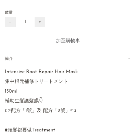
數量
−
+
加至購物車
−
簡介
Intensive Root Repair Hair Mask

集中根元補修トリートメント

150ml

輔助生髮護髮膜👇

👉配方「1號」及 配方「2號」👈

#頭髮都要做Treatment 
