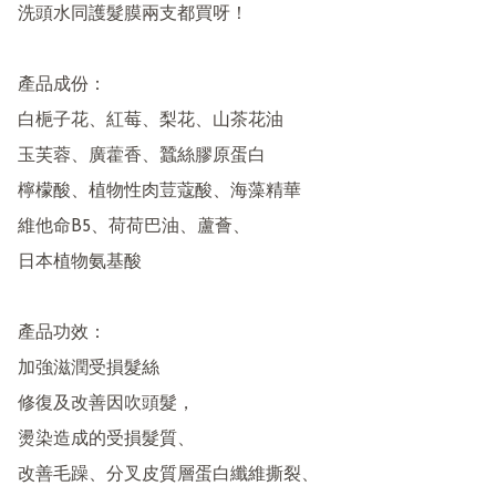
洗頭水同護髮膜兩支都買呀！

產品成份：

白梔子花、紅莓、梨花、山茶花油

玉芙蓉、廣藿香、蠶絲膠原蛋白

檸檬酸、植物性肉荳蔻酸、海藻精華

維他命B5、荷荷巴油、蘆薈、

日本植物氨基酸

產品功效：

加強滋潤受損髮絲

修復及改善因吹頭髮，

燙染造成的受損髮質、

改善毛躁、分叉皮質層蛋白纖維撕裂、
