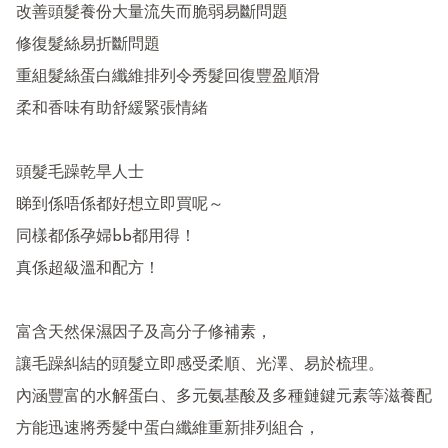
改善頭髮養份大量流失而脆弱易斷問題

修復髮絲易折斷問題

重組髮絲蛋白纖維排列令秀髮回復豐盈順滑

柔和香味有助舒緩緊張情緒

頭髮毛躁乾旱人士

睇到係唔係都好想立即買呢～

同樣都係孕婦bb都用得！

真係超級溫和配方！

富含天然保濕因子及高分子修補素，

讓毛躁糾結的頭髮立即感受柔順、光澤、易於梳理。

內涵豐富的水解蛋白、多元氨基酸及多種鏈鍵元素等滋養配
方能迅速將秀髮中蛋白纖維重新排列組合，
