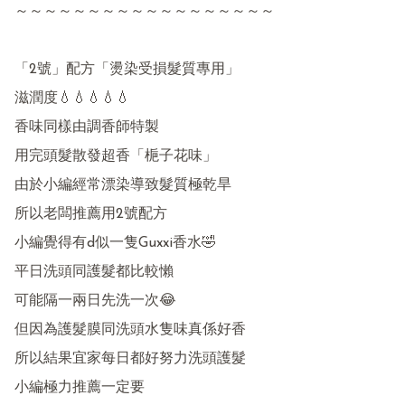
～～～～～～～～～～～～～～～～～～

「2號」配方「燙染受損髮質專用」

滋潤度💧💧💧💧💧

香味同樣由調香師特製

用完頭髮散發超香「梔子花味」

由於小編經常漂染導致髮質極乾旱

所以老闆推薦用2號配方

小編覺得有d似一隻Guxxi香水🤣

平日洗頭同護髮都比較懶 

可能隔一兩日先洗一次😂

但因為護髮膜同洗頭水隻味真係好香

所以結果宜家每日都好努力洗頭護髮

小編極力推薦一定要
