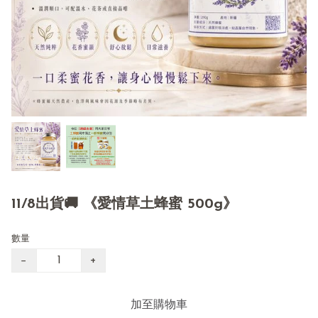
11/8出貨🚚 《愛情草土蜂蜜 500g》
數量
−
+
加至購物車